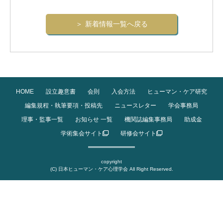
新着情報一覧へ戻る
HOME
設立趣意書
会則
入会方法
ヒューマン・ケア研究
編集規程・執筆要項・投稿先
ニュースレター
学会事務局
理事・監事一覧
お知らせ 一覧
機関誌編集事務局
助成金
学術集会サイト
研修会サイト
copyright
(C) 日本ヒューマン・ケア心理学会 All Right Reserved.