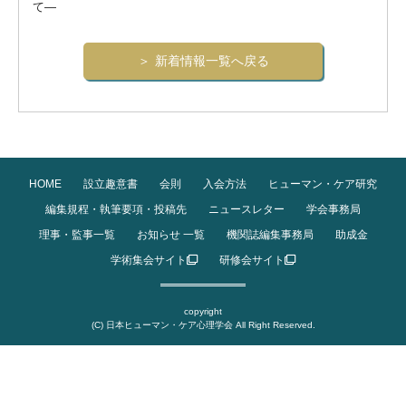
て―
新着情報一覧へ戻る
HOME
設立趣意書
会則
入会方法
ヒューマン・ケア研究
編集規程・執筆要項・投稿先
ニュースレター
学会事務局
理事・監事一覧
お知らせ 一覧
機関誌編集事務局
助成金
学術集会サイト
研修会サイト
copyright
(C) 日本ヒューマン・ケア心理学会 All Right Reserved.