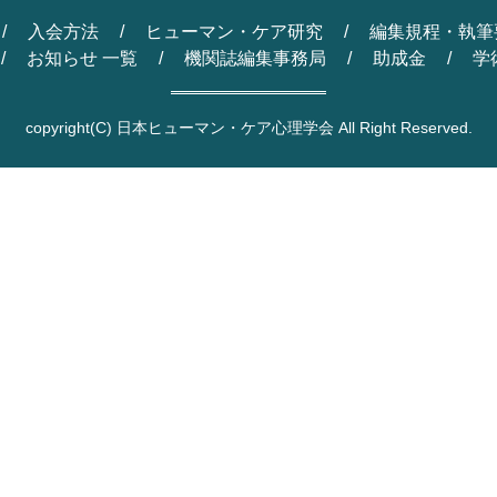
入会方法
ヒューマン・ケア研究
編集規程・執筆
お知らせ 一覧
機関誌編集事務局
助成金
学
copyright
(C) 日本ヒューマン・ケア心理学会 All Right Reserved.