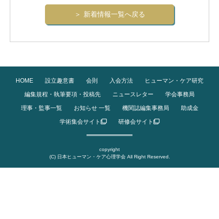
新着情報一覧へ戻る
HOME
設立趣意書
会則
入会方法
ヒューマン・ケア研究
編集規程・執筆要項・投稿先
ニュースレター
学会事務局
理事・監事一覧
お知らせ 一覧
機関誌編集事務局
助成金
学術集会サイト
研修会サイト
copyright
(C) 日本ヒューマン・ケア心理学会 All Right Reserved.