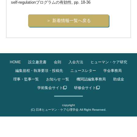
self-regulationプログラムの有効性, pp. 18-36
新着情報一覧へ戻る
HOME
設立趣意書
会則
入会方法
ヒューマン・ケア研究
編集規程・執筆要項・投稿先
ニュースレター
学会事務局
理事・監事一覧
お知らせ 一覧
機関誌編集事務局
助成金
学術集会サイト
研修会サイト
copyright
(C) 日本ヒューマン・ケア心理学会 All Right Reserved.