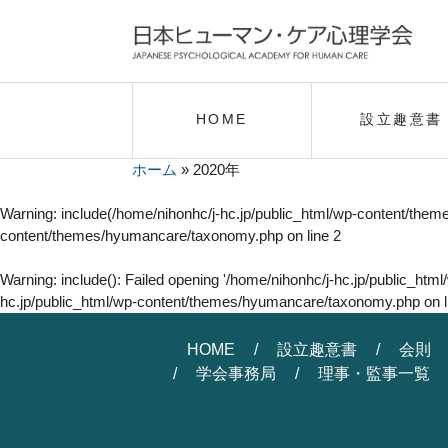
HOME
設立趣意書
ホーム
»
2020年
Warning
: include(/home/nihonhc/j-hc.jp/public_html/wp-content/them
content/themes/hyumancare/taxonomy.php
on line
2
Warning
: include(): Failed opening '/home/nihonhc/j-hc.jp/public_ht
hc.jp/public_html/wp-content/themes/hyumancare/taxonomy.php
on 
HOME
設立趣意書
会則
学会事務局
理事・監事一覧