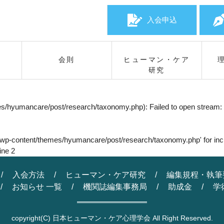
入会申込
会則
ヒューマン・ケア
研究
es/hyumancare/post/research/taxonomy.php): Failed to open stream: N
ml/wp-content/themes/hyumancare/post/research/taxonomy.php' for inclu
line
2
入会方法
ヒューマン・ケア研究
編集規程・執筆
お知らせ 一覧
機関誌編集事務局
助成金
学
copyright
(C) 日本ヒューマン・ケア心理学会 All Right Reserved.