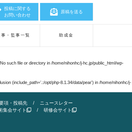
投稿に関する
原稿を送る
お問い合わせ
理事・監事一覧
助成金
o such file or directory in
/home/nihonhc/j-hc.jp/public_html/wp-
sion (include_path='.:/opt/php-8.1.34/data/pear') in
/home/nihonhc/j-
要項・投稿先
ニュースレター
術集会サイト
研修会サイト